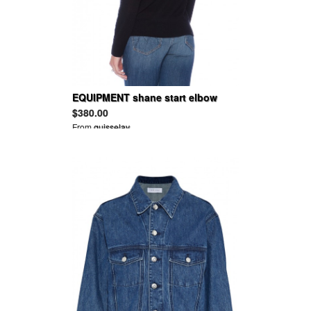
EQUIPMENT shane start elbow
crew neck
$380.00
From
guisselav