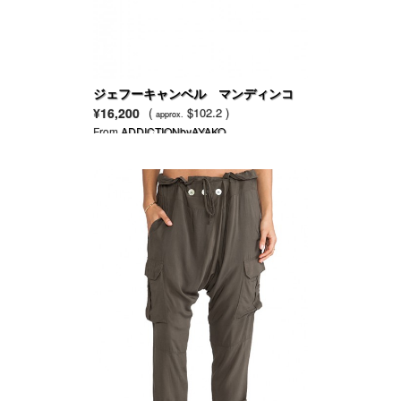
ジェフーキャンベル マンディンコ
装飾スニーカー
¥16,200
(
$102.2 )
approx.
From
ADDICTIONbyAYAKO