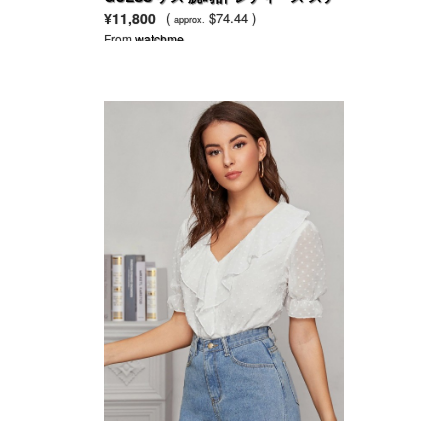
ンレス スチール ブレスレット
¥11,800
(
$74.44 )
approx.
U10075L1
From
watchme