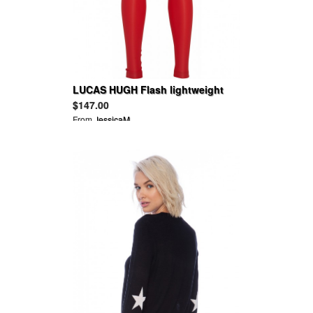
LUCAS HUGH Flash lightweight
stretch leggings
$147.00
From
JessicaM