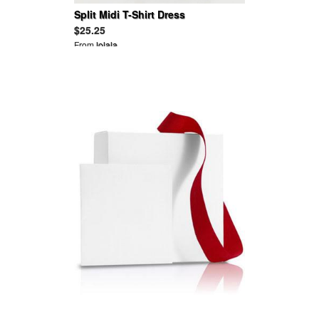
Split Midi T-Shirt Dress
$25.25
From
lolala