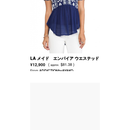
LA メイド エンパイア ウエステッド
トップ
¥12,900
(
$81.38 )
approx.
From
ADDICTIONbyAYAKO