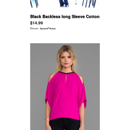
Black Backless long Sleeve Cotton
Ruffle Tops
$14.99
From
JeanChan