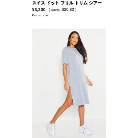
スイス ドット フリル トリム シアー
ブラウス
¥3,300
(
$20.82 )
approx.
From
Juri