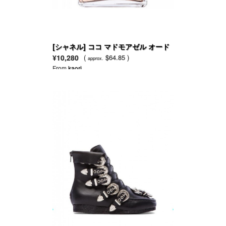
[シャネル] ココ マドモアゼル オード
ゥ パルファム
¥10,280
(
$64.85 )
approx.
From
kaori