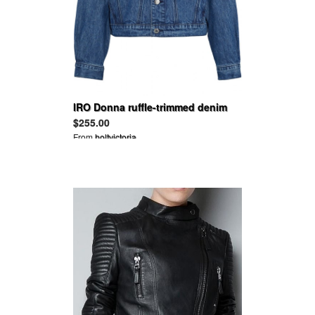
IRO Donna ruffle-trimmed denim
jacket
$255.00
From
holtvictoria