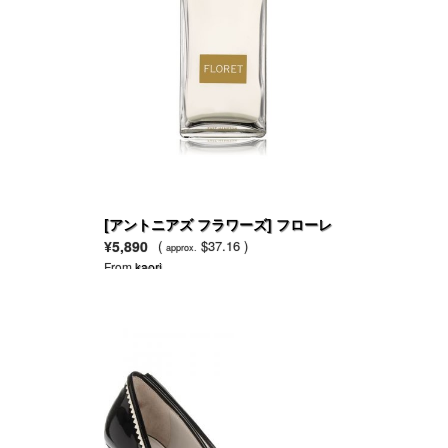
[アントニアズ フラワーズ] フローレ
オードトワレ
¥5,890
(
$37.16 )
approx.
From
kaori