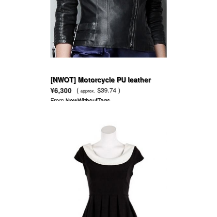
[NWOT] Motorcycle PU leather
jacket rivet long sleeve
¥6,300
(
$39.74 )
approx.
From
NewWithoutTags