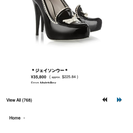
＊ジェイソンウー＊
¥35,800
(
$225.84 )
approx.
From
MatchBox
View All (768)
›
Home