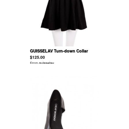
GUISSELAV Turn-down Collar
Batwing Sleeves Pleated Halter
$125.00
Cotton Dress
From
guisselav