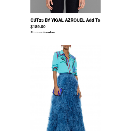
CUT25 BY YIGAL AZROUEL Add To
Boutique Draped Matte Top
$189.00
From
guisselav