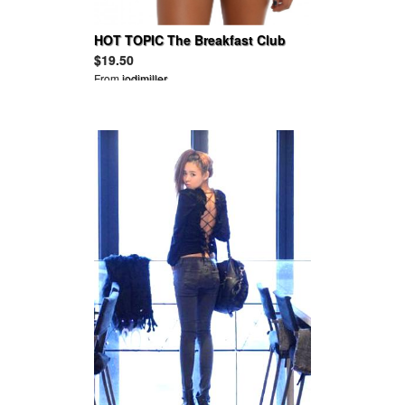
HOT TOPIC The Breakfast Club
Group Dance Girls Crop Tank Top
$19.50
From
jodimiller