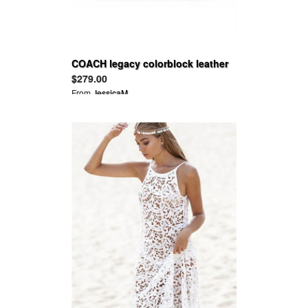
COACH legacy colorblock leather
molly satchel
$279.00
From
JessicaM