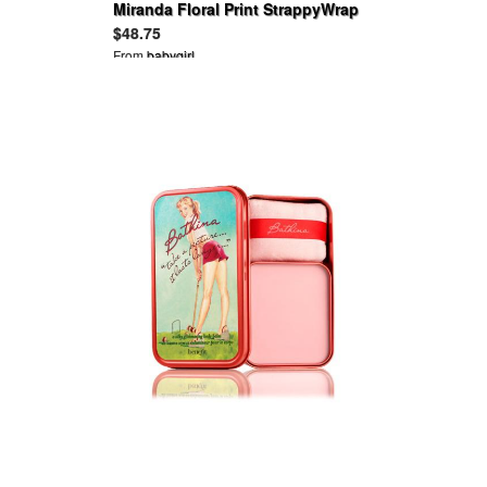
Miranda Floral Print StrappyWrap
Midi Dress
$48.75
From
babygirl