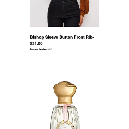
Bishop Sleeve Button Front Rib-
knit Tee
$21.00
From
babygirl