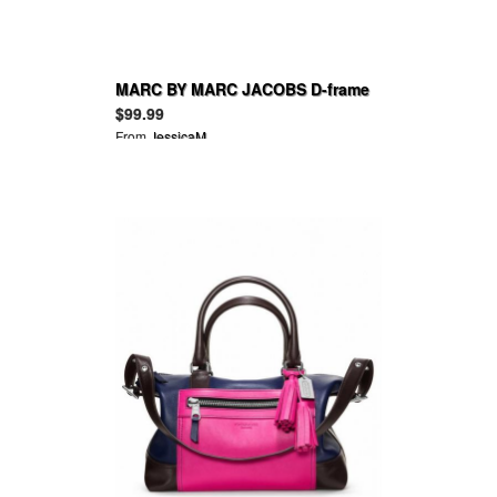
MARC BY MARC JACOBS D-frame
acetate sunglasses
$99.99
From
JessicaM