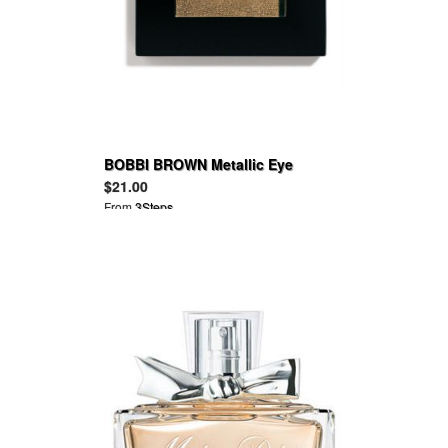
BOBBI BROWN Metallic Eye
Shadow
$21.00
From
3Steps