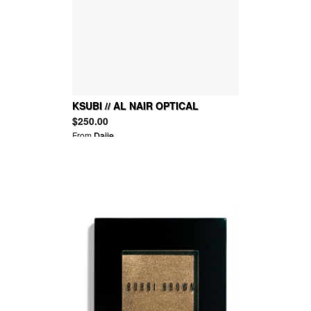
KSUBI // AL NAIR OPTICAL
GLASSES
$250.00
From
Daije