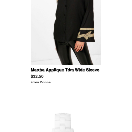
Martha Applique Trim Wide Sleeve
Folk Shirt
$32.50
From
Donna