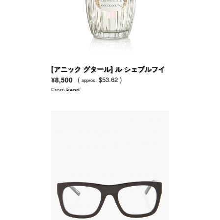
[アニック グタール] ル シェブルフイ
ユ オードトワレ
¥8,500
(
$53.62 )
approx.
From
kaori