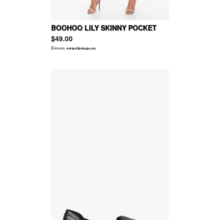
BOOHOO LILY SKINNY POCKET
TROUSER
$49.00
From
crackmeup