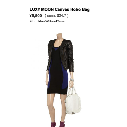
LUXY MOON Canvas Hobo Bag
¥5,500
(
$34.7 )
approx.
From
NewWithoutTags