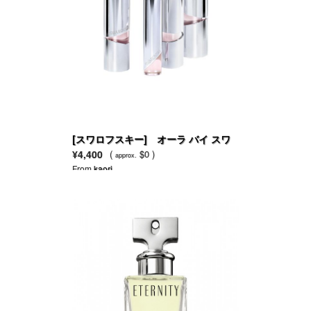
[スワロフスキー] オーラ バイ スワ
ロフスキー EDT
¥4,400
(
$0 )
approx.
From
kaori