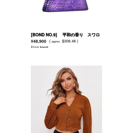
[BOND NO.9] 平和の香り スワロ
スキーパープル ベルベット スーパ
¥48,900
(
$308.48 )
approx.
ースター ボトル
From
kaori