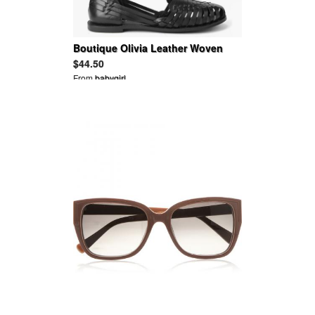
Boutique Olivia Leather Woven
Ballet
$44.50
From
babygirl