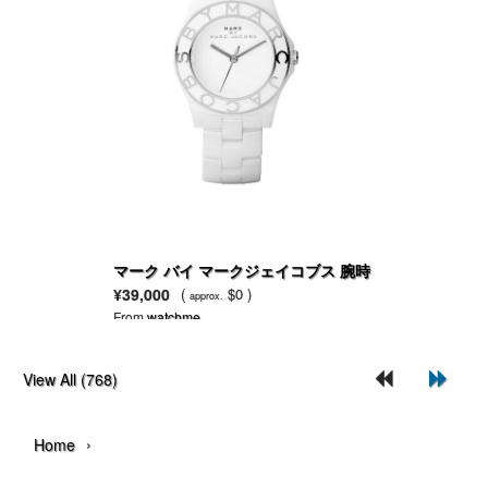
マーク バイ マークジェイコブス 腕時
計 レディース 白セラミック ブレスレ
¥39,000
(
$0 )
approx.
ット MBM9500
From
watchme
View All (768)
›
Home