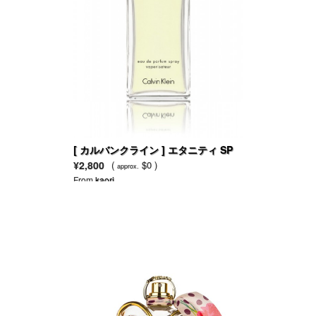
[ カルバンクライン ] エタニティ SP
EDP
¥2,800
(
$0 )
approx.
From
kaori