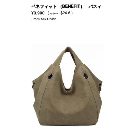
ベネフィット （BENEFIT） バスィ
ーナ テイク ア ピクチャーボディバー
¥3,900
(
$24.6 )
approx.
ム
From
MikaLynn