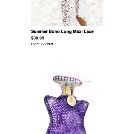
Summer Boho Long Maxi Lace
Dress
$38.95
From
777trad