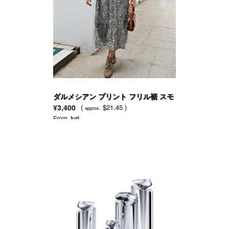
ダルメシアン プリント フリル裾 スモ
ックドレス
¥3,400
(
$21.45 )
approx.
From
Juri