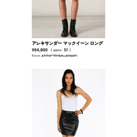
アレキサンダー マックイーン ロング
スリーブのセータードレス
¥64,800
(
$0 )
approx.
From
ADDICTIONbyAYAKO