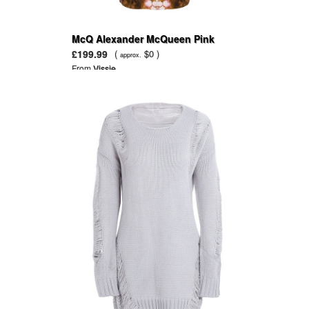
McQ Alexander McQueen Pink
Floral Print Jersey Dress
£199.99
(
$0 )
approx.
From
Vissie