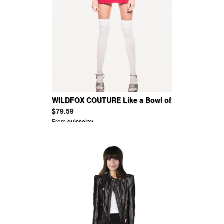
WILDFOX COUTURE Like a Bowl of
Cherries Muscle Tank thsirt
$79.59
From
guisselav