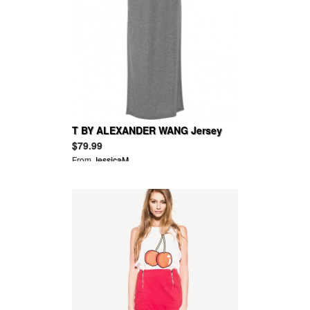
T BY ALEXANDER WANG Jersey
maxi dress
$79.99
From
JessicaM