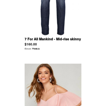
7 For All Mankind - Mid-rise skinny
jeans
$160.00
From
TWAA