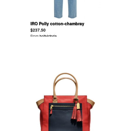
IRO Polly cotton-chambray
jumpsuit
$237.50
From
holtvictoria