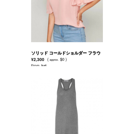
ソリッド コールドショルダー フラウ
ンススリーブ トップ
¥2,300
(
$0 )
approx.
From
Juri