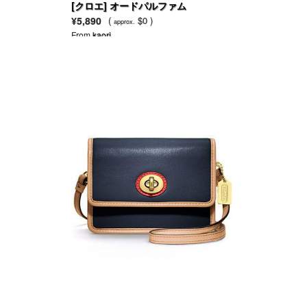
[クロエ] オードパルファム
¥5,890
(
$0 )
approx.
From
kaori