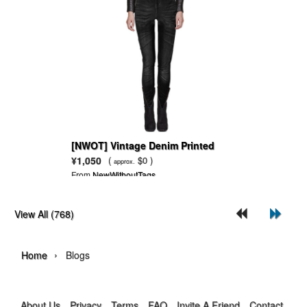
[NWOT] Vintage Denim Printed
Black Leggings
¥1,050
(
$0 )
approx.
From
NewWithoutTags
View All (768)
›
Home
Blogs
About Us
Privacy
Terms
FAQ
Invite A Friend
Contact Us