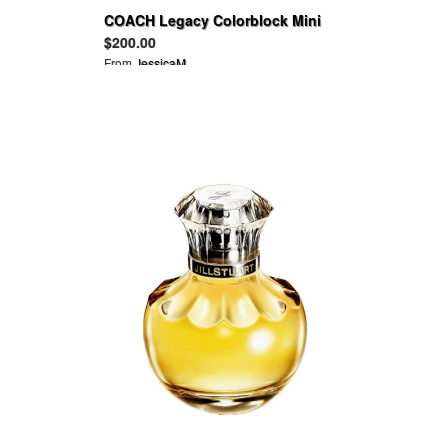
COACH Legacy Colorblock Mini
Crossbody
$200.00
From
JessicaM