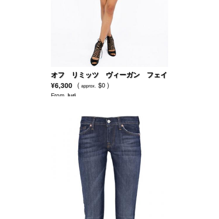
オフ リミッツ ヴィーガン フェイ
クレザースカート
¥6,300
(
$0 )
approx.
From
Juri