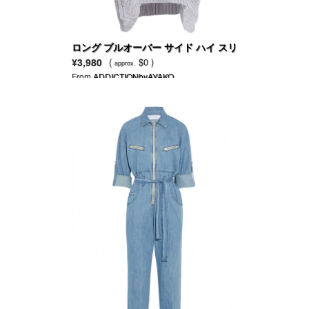
ロング プルオーバー サイド ハイ スリ
ット ニットセーター
¥3,980
(
$0 )
approx.
From
ADDICTIONbyAYAKO