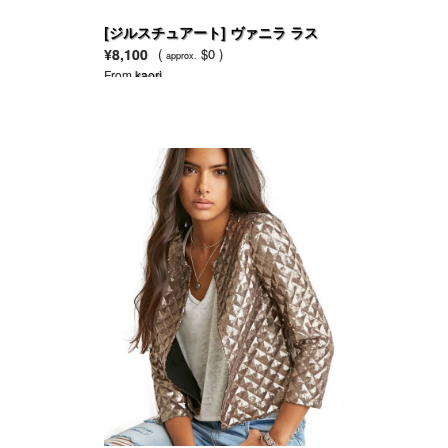
[ジルスチュアート] ヴァニラ ラス
ト EDP
¥8,100
(
$0 )
approx.
From
kaori