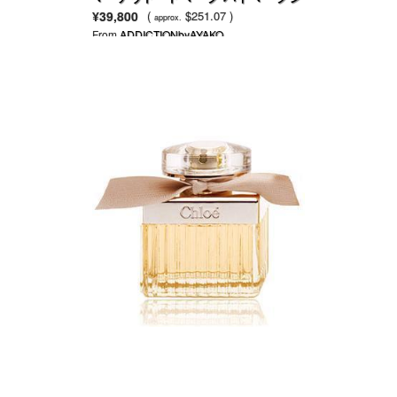
ェイコブス
¥39,800
(
$251.07 )
approx.
From
ADDICTIONbyAYAKO