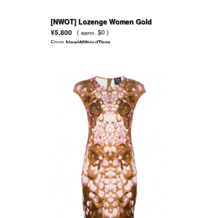
[NWOT] Lozenge Women Gold
Sequins Jackets Three quater
¥5,800
(
$0 )
approx.
sleeve
From
NewWithoutTags