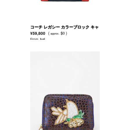
コーチ レガシー カラーブロック キャ
リーオール
¥59,800
(
$0 )
approx.
From
Juri