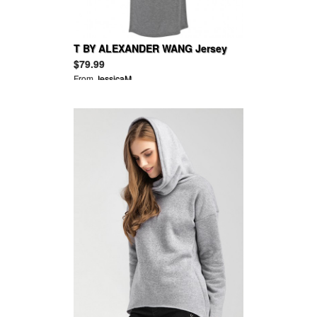
T BY ALEXANDER WANG Jersey
maxi dress
$79.99
From
JessicaM