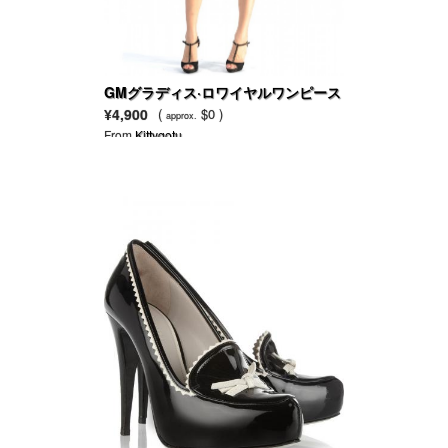
GMグラディス·ロワイヤルワンピース
（ブルー）
¥4,900
(
$0 )
approx.
From
Kittygotu