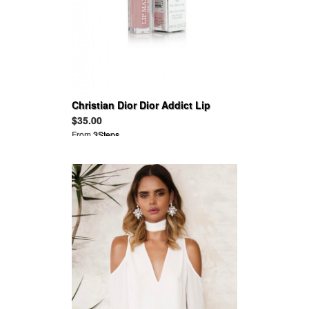
Christian Dior Dior Addict Lip
Maximizer
$35.00
From
3Steps