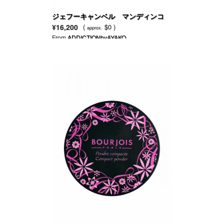
ジェフーキャンベル マンディンコ
装飾スニーカー
¥16,200
(
$0 )
approx.
From
ADDICTIONbyAYAKO