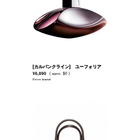
[カルバンクライン] ユーフォリア
EDP
¥6,890
(
$0 )
approx.
From
kaori