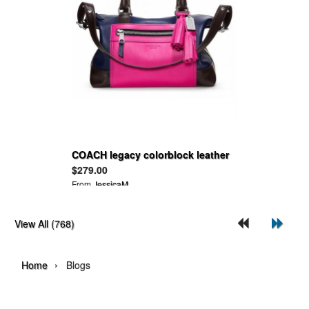
COACH legacy colorblock leather
molly satchel
$279.00
From
JessicaM
View All (768)
›
Home
Blogs