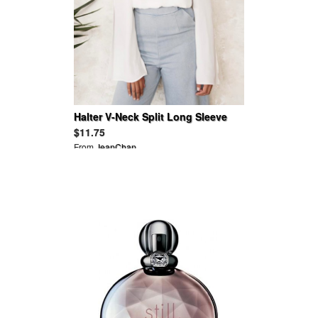
Halter V-Neck Split Long Sleeve
Blouses
$11.75
From
JeanChan