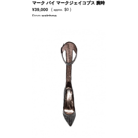
マーク バイ マークジェイコブス 腕時
計 レディース 白セラミック ブレスレ
¥39,000
(
$0 )
approx.
ット MBM9500
From
watchme