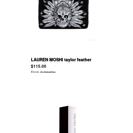
LAUREN MOSHI taylor feather
chain skull canvas tote bag
$115.00
From
guisselav