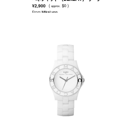
リフト
¥2,900
(
$0 )
approx.
From
MikaLynn