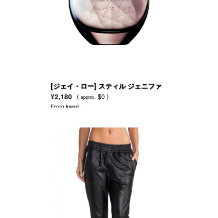
[ジェイ・ロー] スティル ジェニファ
ー・ロペス EDP
¥2,180
(
$0 )
approx.
From
kaori