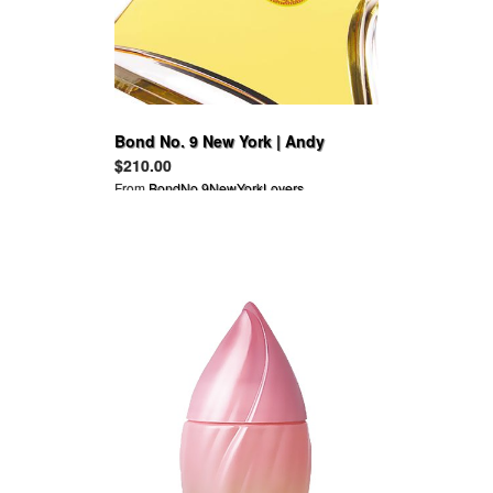
Bond No. 9 New York | Andy
Warhol Success is a Job in New
$210.00
York
From
BondNo.9NewYorkLovers