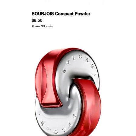
BOURJOIS Compact Powder
$8.50
From
3Steps