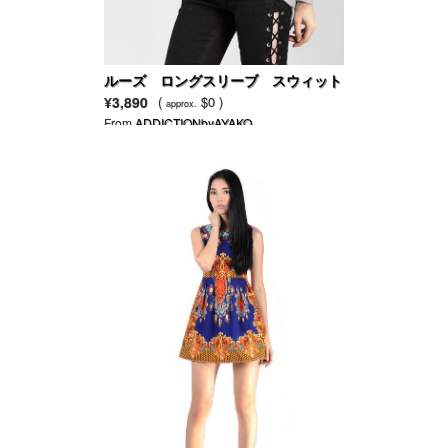
ルーズ ロングスリーブ スウィット
パーカー
¥3,890
(
$0 )
approx.
From
ADDICTIONbyAYAKO