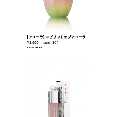
[アユーラ] スピリットオブアユーラ
オードパルファム
¥3,990
(
$0 )
approx.
From
kaori