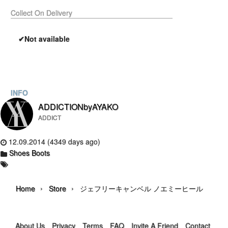
Collect On Delivery
✔Not available
INFO
ADDICTIONbyAYAKO
ADDICT
12.09.2014 (4349 days ago)
Shoes Boots
›
›
Home
Store
ジェフリーキャンベル ノエミーヒール
About Us
Privacy
Terms
FAQ
Invite A Friend
Contact Us