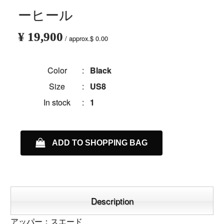
ーヒール
¥ 19,900
/ approx.$ 0.00
Color
:
Black
Size
:
US8
In stock
:
1
ADD TO SHOPPING BAG
Description
アッパー：スエード