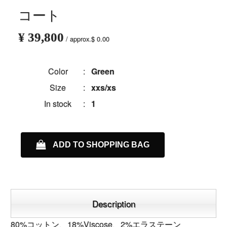
コート
¥ 39,800
/ approx.$ 0.00
Color
:
Green
Size
:
xxs/xs
In stock
:
1
ADD TO SHOPPING BAG
Description
80%コットン、18%Viscose、2%エラステーン