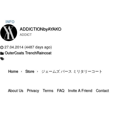
INFO
ADDICTIONbyAYAKO
ADDICT
27.04.2014 (4487 days ago)
OuterCoats TrenchRaincoat
›
›
Home
Store
ジェームズ パース ミリタリーコート
About Us
Privacy
Terms
FAQ
Invite A Friend
Contact Us