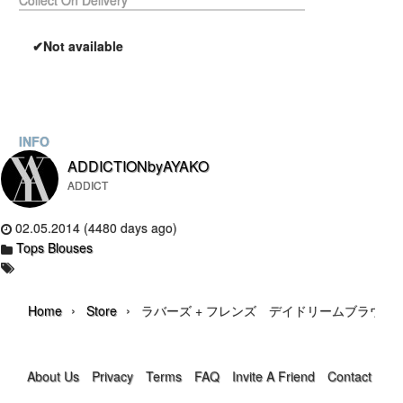
Collect On Delivery
✔Not available
INFO
ADDICTIONbyAYAKO
ADDICT
02.05.2014 (4480 days ago)
Tops Blouses
›
›
Home
Store
ラバーズ + フレンズ デイドリームブラウス
About Us
Privacy
Terms
FAQ
Invite A Friend
Contact Us