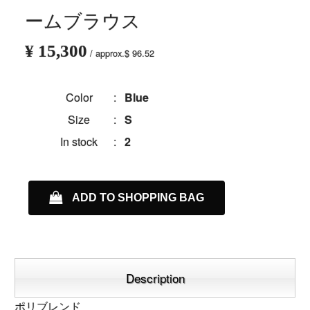
ームブラウス
¥ 15,300
/ approx.$ 96.52
Color
:
Blue
Size
:
S
In stock
:
2
ADD TO SHOPPING BAG
Description
ポリブレンド