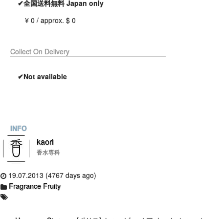
✔全国送料無料 Japan only
¥ 0 / approx. $ 0
Collect On Delivery
✔Not available
INFO
kaori
香水専科
19.07.2013 (4767 days ago)
Fragrance Fruity