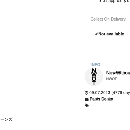
¥ 0 / approx. $ 0
Collect On Delivery
✔Not available
INFO
NewWithou
NWOT
09.07.2013 (4779 day
Pants Denim
ジーンズ