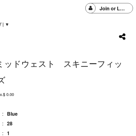
Join or Login
 | ▼
] ミッドウェスト スキニーフィッ
ズ
ox.$ 0.00
:
Blue
:
28
:
1