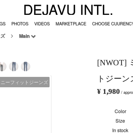
DEJAVU INTL.
GS
PHOTOS
VIDEOS
MARKETPLACE
CHOOSE CUURENCY
ンズ
Main
[NWOT
トジーン
スキニーフィットジーンズ
¥ 1,980
/ appr
Color
Size
In stock