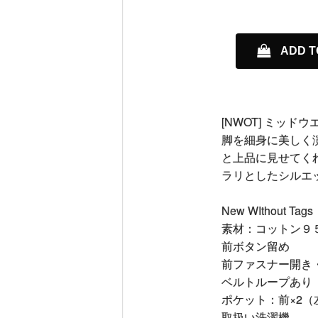
ADD T
[NWOT] ミッ
脚を細身に美しく
と上品に見せてく
ラリとしたシルエ
New WIthout T
素材：コットン９
前ボタン留め
前ファスナー開き
ベルトループあり
ポケット：前×2
取扱い洗濯機