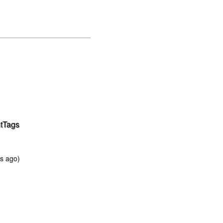
tTags
s ago)