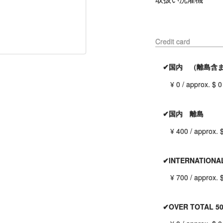
Credit card
✔国内 （離島含
¥ 0 / approx. $ 0
✔国内 離島
¥ 400 / approx. 
✔INTERNATIONA
¥ 700 / approx. 
✔OVER TOTAL 50