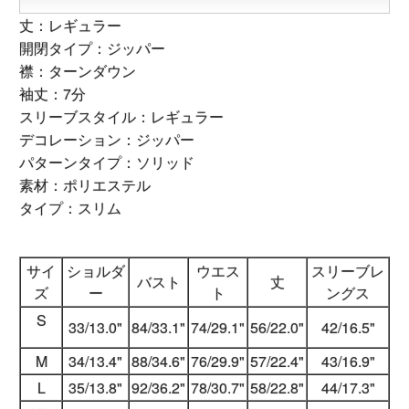
丈：レギュラー
開閉タイプ：ジッパー
襟：ターンダウン
袖丈：7分
スリーブスタイル：レギュラー
デコレーション：ジッパー
パターンタイプ：ソリッド
素材：ポリエステル
タイプ：スリム
サイ
ショルダ
ウエス
スリーブレ
バスト
丈
ズ
ー
ト
ングス
S
33/13.0"
84/33.1"
74/29.1"
56/22.0"
42/16.5"
M
34/13.4"
88/34.6"
76/29.9"
57/22.4"
43/16.9"
L
35/13.8"
92/36.2"
78/30.7"
58/22.8"
44/17.3"