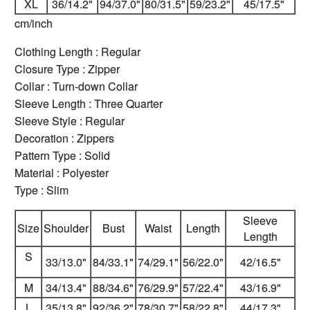
XL
36/14.2"
94/37.0"
80/31.5"
59/23.2"
45/17.5"
cm/inch
Clothing Length : Regular
Closure Type : Zipper
Collar : Turn-down Collar
Sleeve Length : Three Quarter
Sleeve Style : Regular
Decoration : Zippers
Pattern Type : Solid
Material : Polyester
Type : Slim
Sleeve
Size
Shoulder
Bust
Waist
Length
Length
S
33/13.0"
84/33.1"
74/29.1"
56/22.0"
42/16.5"
M
34/13.4"
88/34.6"
76/29.9"
57/22.4"
43/16.9"
L
35/13.8"
92/36.2"
78/30.7"
58/22.8"
44/17.3"