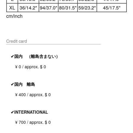
XL
36/14.2"
94/37.0"
80/31.5"
59/23.2"
45/17.5"
cm/inch
Credit card
✔国内 （離島含まない）
¥ 0 / approx. $ 0
✔国内 離島
¥ 400 / approx. $ 0
✔INTERNATIONAL
¥ 700 / approx. $ 0