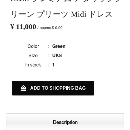
リーン プリーツ Midi ドレス
¥ 11,000
/ approx.$ 0.00
Color
:
Green
Size
:
UK8
In stock
:
1
ADD TO SHOPPING BAG
Description