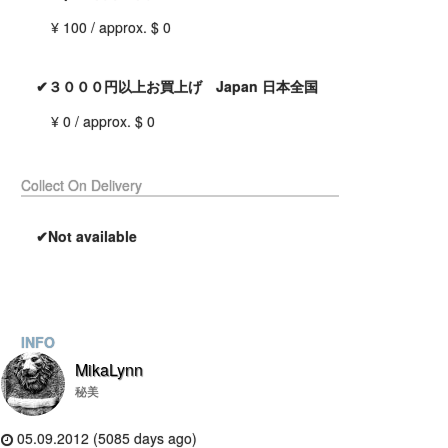
¥ 100 / approx. $ 0
✔３０００円以上お買上げ Japan 日本全国
¥ 0 / approx. $ 0
Collect On Delivery
✔Not available
INFO
MikaLynn
秘美
05.09.2012 (5085 days ago)