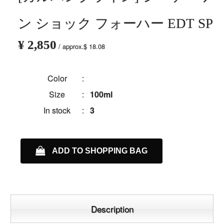
ン ショック フォーハー EDT SP
¥ 2,850
/ approx.$ 18.08
Color
:
Size
:
100ml
In stock
:
3
ADD TO SHOPPING BAG
Description