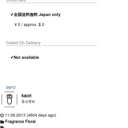
✔全国送料無料 Japan only
¥ 0 / approx. $ 0
Collect On Delivery
✔Not available
INFO
kaori
香水専科
11.06.2013 (4804 days ago)
Fragrance Floral