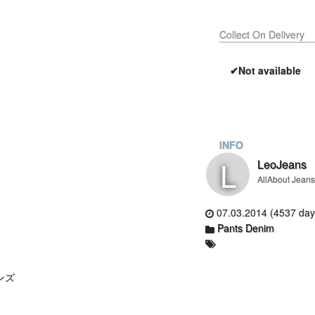
Collect On Delivery
✔Not available
INFO
L
LeoJeans
AllAbout Jean
07.03.2014 (4537 day
Pants Denim
ーンズ