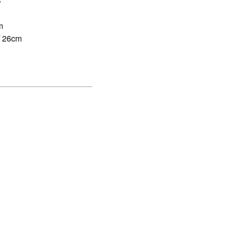
S
m
/ 26cm