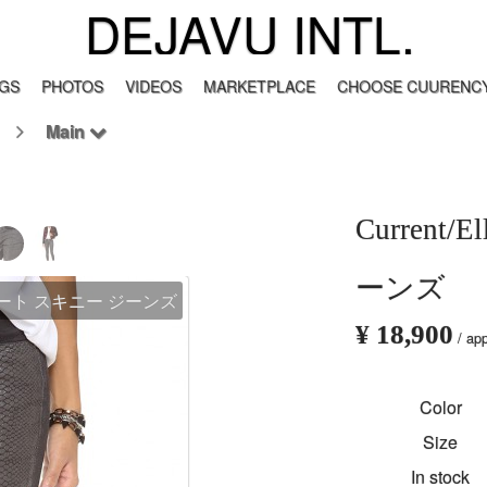
DEJAVU INTL.
GS
PHOTOS
VIDEOS
MARKETPLACE
CHOOSE CUURENCY
Main
Current
ーンズ
ソン コート スキニー ジーンズ
¥ 18,900
/ ap
Color
Size
In stock