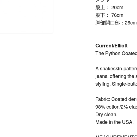
股上： 20cm
股下： 76cm
脚部開口部：26cm
Current/Elliott
The Python Coated
A snakeskin-pattern
jeans, offering the
styling. Single-butt
Fabric: Coated den
98% cotton/2% ela
Dry clean.
Made in the USA.