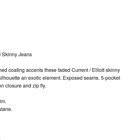
 Skinny Jeans
ed coating accents these faded Current / Elliott skinny
 silhouette an exotic element. Exposed seams. 5-pocket
on closure and zip fly.
im.
stane.