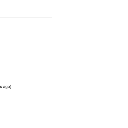
s
s ago)