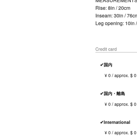
MEASUREMENT
Rise: 8in / 20cm
Inseam: 30in / 76c
Leg opening: 10in 
Credit card
✔国内
¥ 0 / approx. $ 0
✔国内・離島
¥ 0 / approx. $ 0
✔International
¥ 0 / approx. $ 0