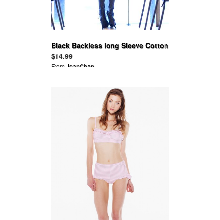
Black Backless long Sleeve Cotton
Ruffle Tops
$14.99
From
JeanChan