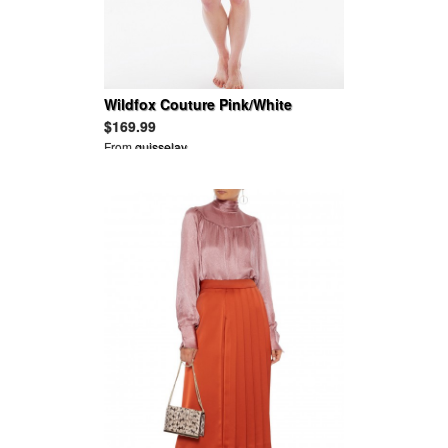
Wildfox Couture Pink/White
Gingham Coachella Carnival Bikini
$169.99
From
guisselav