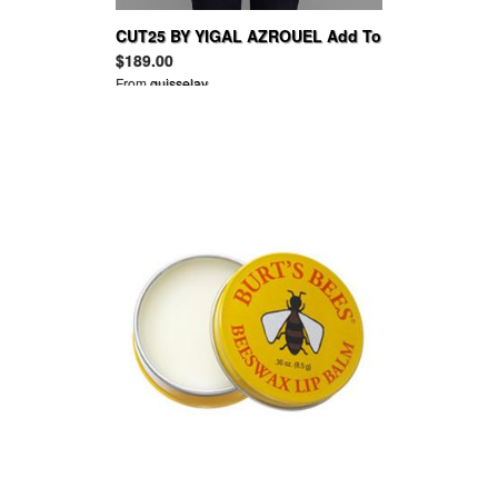
CUT25 BY YIGAL AZROUEL Add To
Boutique Draped Matte Top
$189.00
From
guisselav