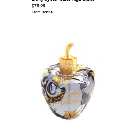
Padded Coat
$75.25
From
Donna