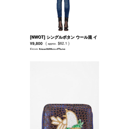
[NWOT] シングルボタン ウール混 イ
エローロングコート
¥9,800
(
$62.1 )
approx.
From
NewWithoutTags