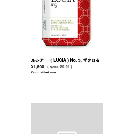
ルシア （ LUCIA ) No. 5, ザクロ＆
フサスグリ
¥1,500
(
$9.51 )
approx.
From
MikaLynn