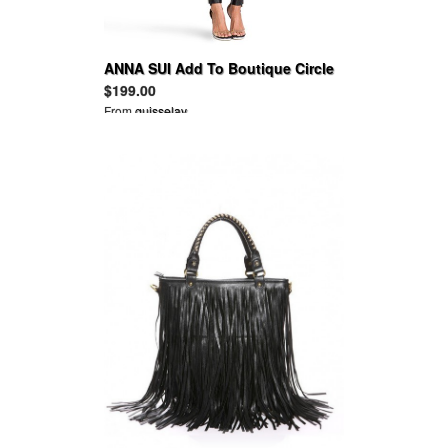
ANNA SUI Add To Boutique Circle
Embroidered Tank Dress
$199.00
From
guisselav