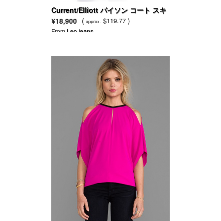
Current/Elliott パイソン コート スキ
ニー ジーンズ
¥18,900
(
$119.77 )
approx.
From
LeoJeans