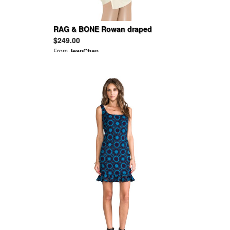
RAG & BONE Rowan draped
leather-trimmed crepe dress
$249.00
From
JeanChan