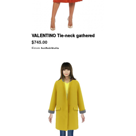
VALENTINO Tie-neck gathered
hammered-satin blouse
$745.00
From
holtvictoria