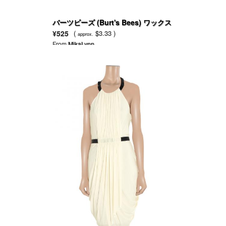
バーツビーズ (Burt's Bees) ワックス
リップバーム
¥525
(
$3.33 )
approx.
From
MikaLynn