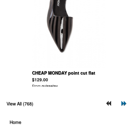
CHEAP MONDAY point cut flat
$129.00
From
guisselav
View All (768)
Home