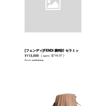
[フェンディ]FENDI 腕時計 セラミッ
ク ブラック F621210 レディース [並
¥113,000
(
$716.07 )
approx.
行輸入品]
From
watchme