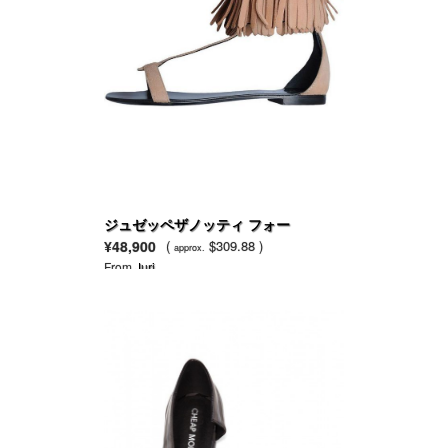
ジュゼッペザノッティ フォー
BALMAIN サンダル
¥48,900
(
$309.88 )
approx.
From
Juri