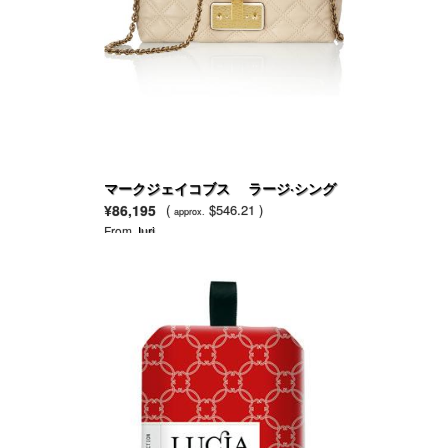
マークジェイコブス ラージ·シング
ルキルトレザーショルダーバッグ
¥86,195
(
$546.21 )
approx.
From
Juri