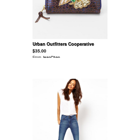
Urban Outfitters Cooperative
Sequin Appliqué Wallet
$35.00
From
JeanChan