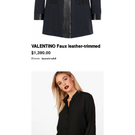
VALENTINO Faux leather-trimmed
cotton-poplin coat
$1,390.00
From
JessicaM