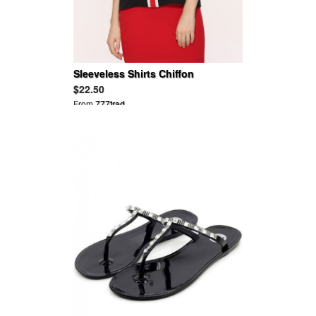
Sleeveless Shirts Chiffon
Patchwork Blouse
$22.50
From
777trad