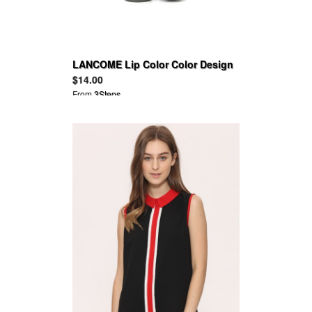
LANCOME Lip Color Color Design
Lipcolor
$14.00
From
3Steps