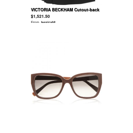
VICTORIA BECKHAM Cutout-back
crepe dress
$1,521.50
From
JessicaM