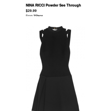
NINA RICCI Powder See Through
Sun Powder
$29.99
From
3Steps