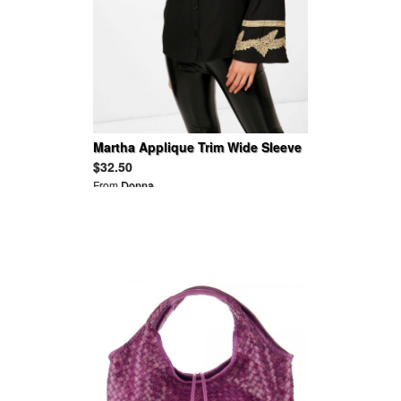
Martha Applique Trim Wide Sleeve
Folk Shirt
$32.50
From
Donna