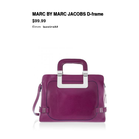
MARC BY MARC JACOBS D-frame
acetate sunglasses
$99.99
From
JessicaM