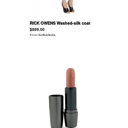
RICK OWENS Washed-silk coat
$889.00
From
holtvictoria