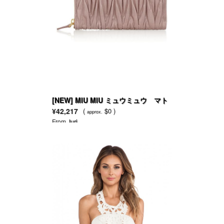
[NEW] MIU MIU ミュウミュウ マト
ラッセ 長財布 (2011年秋冬新作)
¥42,217
(
$0 )
approx.
From
Juri