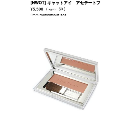
[NWOT] キャットアイ アセテートフ
レーム アイウェアー
¥5,500
(
$0 )
approx.
From
NewWithoutTags