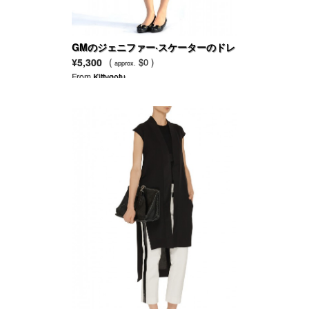
GMのジェニファー·スケーターのドレ
ス
¥5,300
(
$0 )
approx.
From
Kittygotu