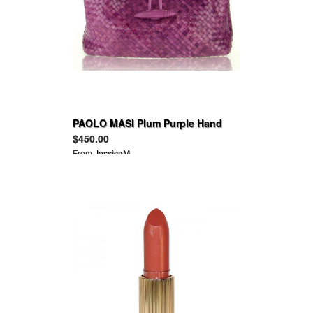
PAOLO MASI Plum Purple Hand
Woven Calf Leather Handbag
$450.00
From
JessicaM