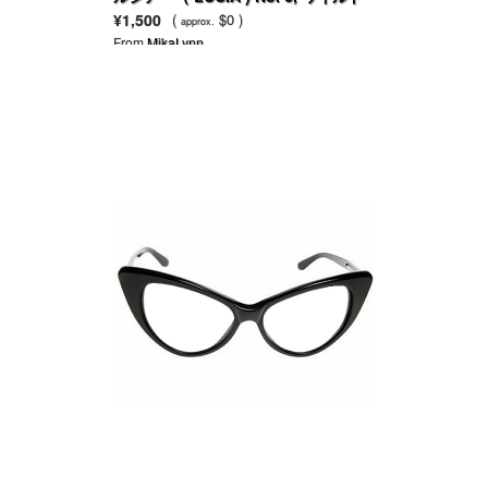
ジンジャー＆フレッシュフィグ（イチ
¥1,500
(
$0 )
approx.
ジク）
From
MikaLynn