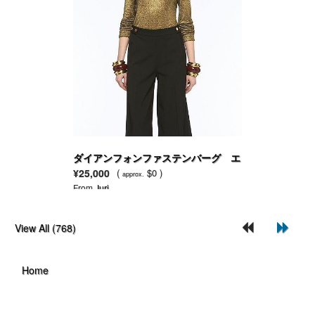
ダイアンフォンファステンバーグ エ
ニオラ ゴールド トップ
¥25,000
(
$0 )
approx.
From
Juri
View All (768)
Home