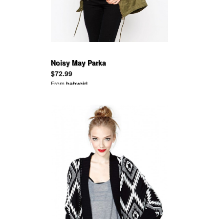
Noisy May Parka
$72.99
From
babygirl