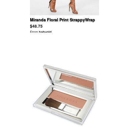
Miranda Floral Print StrappyWrap
Midi Dress
$48.75
From
babygirl