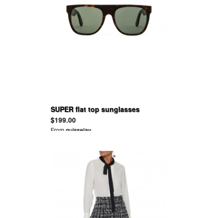
SUPER flat top sunglasses
$199.00
From
guisselav