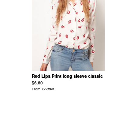
Red Lips Print long sleeve classic
chiffion blouse
$6.80
From
777trad