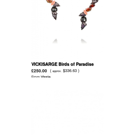
VICKISARGE Birds of Paradise
hematite-plated crystal earrings
£250.00
(
$336.63 )
approx.
From
Vissie