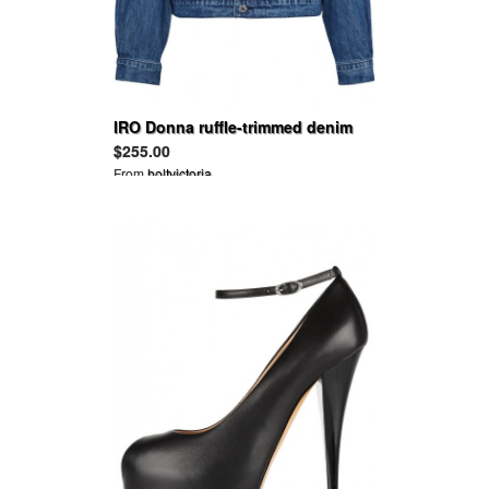
IRO Donna ruffle-trimmed denim
jacket
$255.00
From
holtvictoria