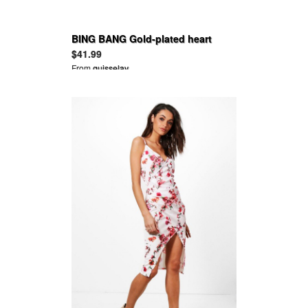
BING BANG Gold-plated heart
earrings
$41.99
From
guisselav