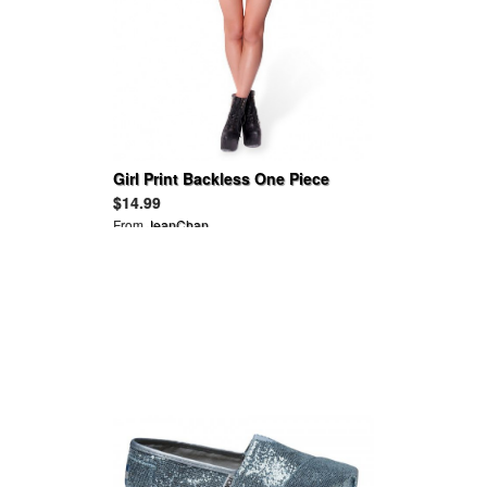
Girl Print Backless One Piece
Swimsuit
$14.99
From
JeanChan