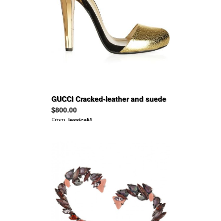
GUCCI Cracked-leather and suede
sandals
$800.00
From
JessicaM