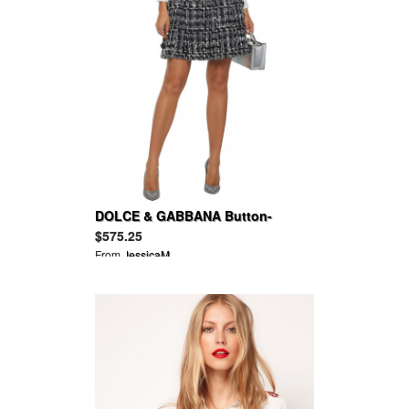
DOLCE & GABBANA Button-
embellished wool-blend bouclé-
$575.25
tweed mini skirt
From
JessicaM