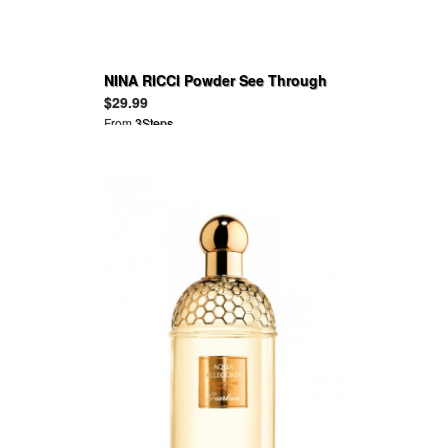
NINA RICCI Powder See Through
Sun Powder
$29.99
From
3Steps