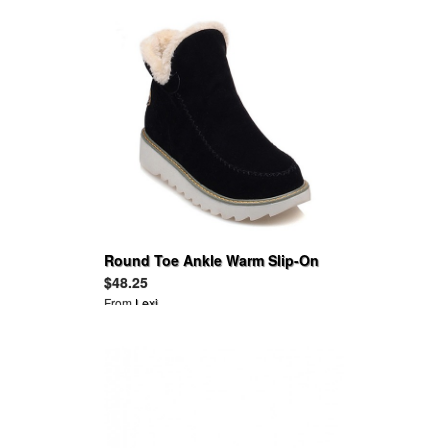
Round Toe Ankle Warm Slip-On
Flat Plush Boots
$48.25
From
Lexi