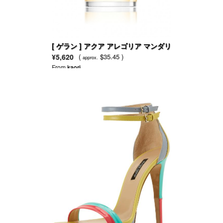
[ ゲラン ] アクア アレゴリア マンダリ
ン バジリック EDT
¥5,620
(
$35.45 )
approx.
From
kaori