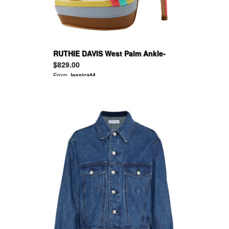
RUTHIE DAVIS West Palm Ankle-
Strap Sandal
$829.00
From
JessicaM