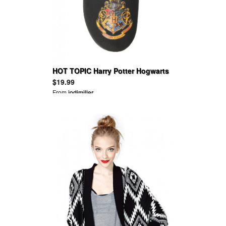
HOT TOPIC Harry Potter Hogwarts
Crest Slip-On Shoes
$19.99
From
jodimiller