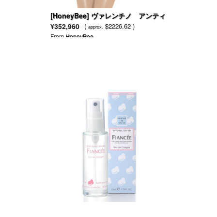
[HoneyBee] ヴァレンチノ アンティ
ークローズ ドレス シルク
¥352,960
(
$2226.62 )
approx.
From
HoneyBee