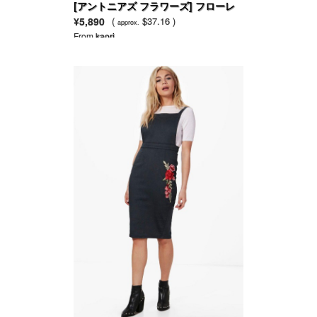
[アントニアズ フラワーズ] フローレ
オードトワレ
¥5,890
(
$37.16 )
approx.
From
kaori