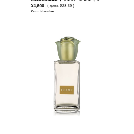
レーム グレイ サングラス
¥4,500
(
$28.39 )
approx.
From
hitomixx