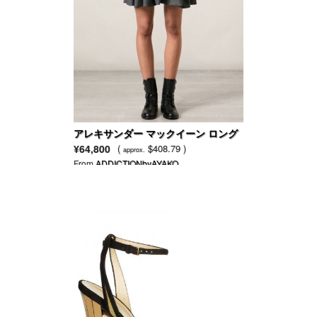
アレキサンダー マックイーン ロング
スリーブのセータードレス
¥64,800
(
$408.79 )
approx.
From
ADDICTIONbyAYAKO