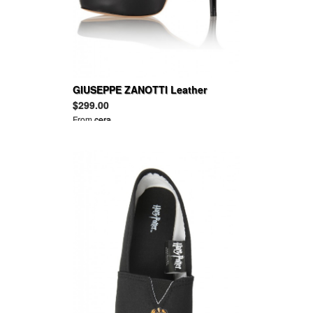
GIUSEPPE ZANOTTI Leather
platform pumps
$299.00
From
cera