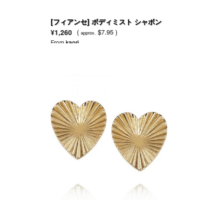
[フィアンセ] ボディミスト シャボン
53ml
¥1,260
(
$7.95 )
approx.
From
kaori