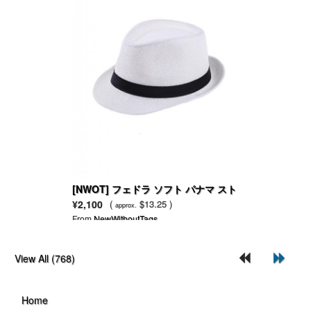
[NWOT] フェドラ ソフト パナマ スト
ローハット
¥2,100
(
$13.25 )
approx.
From
NewWithoutTags
View All (768)
Home