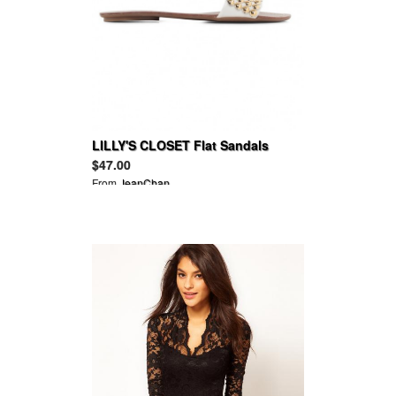
LILLY'S CLOSET Flat Sandals
Rhinestones
$47.00
From
JeanChan