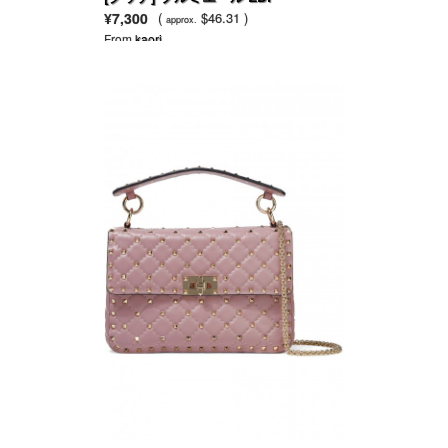
¥7,300
(
$46.31 )
approx.
From
kaori