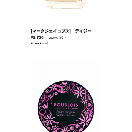
[マークジェイコブス] デイジー
EDT
¥5,720
(
$0 )
approx.
From
kaori