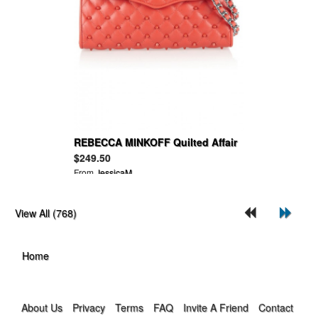
REBECCA MINKOFF Quilted Affair
studded leather shoulder bag
$249.50
From
JessicaM
View All (768)
Home
About Us
Privacy
Terms
FAQ
Invite A Friend
Contact Us