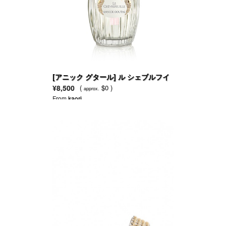
[アニック グタール] ル シェブルフイ
ユ オードトワレ
¥8,500
(
$0 )
approx.
From
kaori