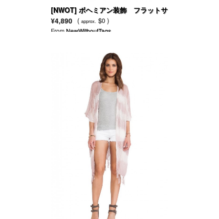
[NWOT] ボヘミアン装飾 フラットサ
ンダル
¥4,890
(
$0 )
approx.
From
NewWithoutTags