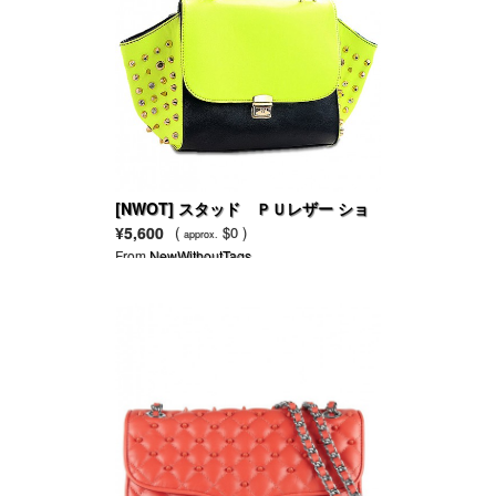
[NWOT] スタッド ＰＵレザー ショ
ルダー バッグ
¥5,600
(
$0 )
approx.
From
NewWithoutTags