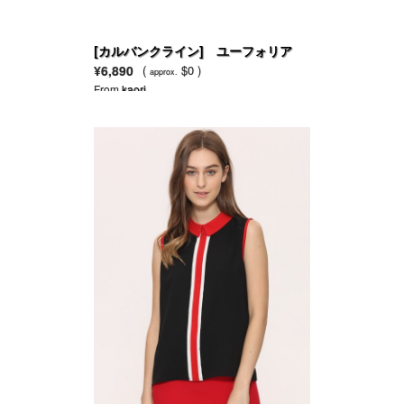
[カルバンクライン] ユーフォリア
EDP
¥6,890
(
$0 )
approx.
From
kaori