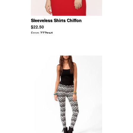
Sleeveless Shirts Chiffon
Patchwork Blouse
$22.50
From
777trad