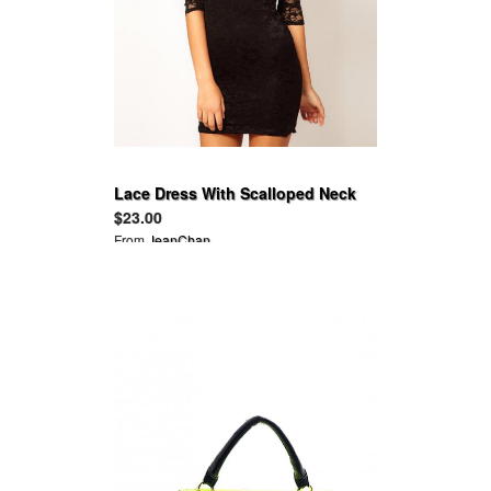
Lace Dress With Scalloped Neck
Slim Flower V-Neck 3/4 Sleeve
$23.00
From
JeanChan