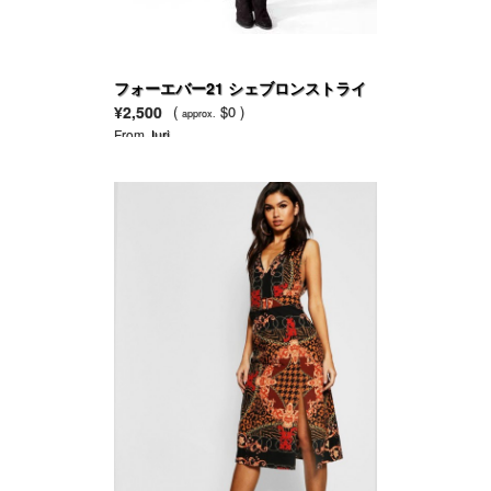
フォーエバー21 シェブロンストライ
プレギンス
¥2,500
(
$0 )
approx.
From
Juri