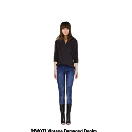
[NWOT] Vintage Damaged Denim