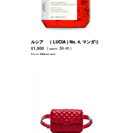
ルシア （ LUCIA ) No. 4, マンダリ
ン＆トマトフラワー
¥1,500
(
$9.46 )
approx.
From
MikaLynn