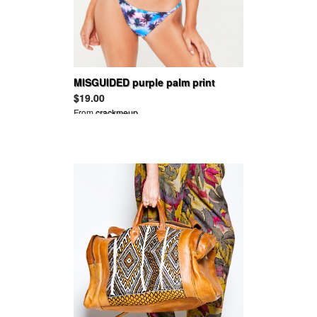
MISGUIDED purple palm print
triangle bikini top - mix & match
$19.00
From
crackmeup