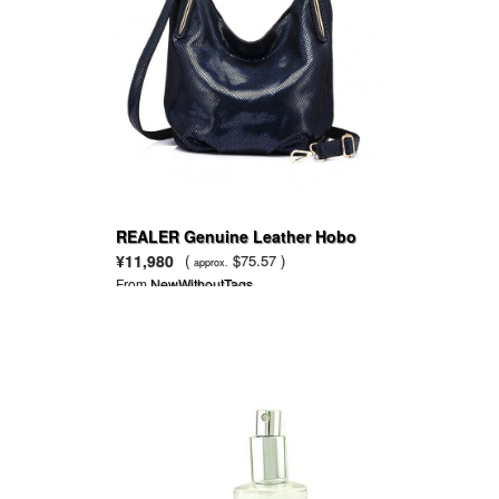
REALER Genuine Leather Hobo
bag
¥11,980
(
$75.57 )
approx.
From
NewWithoutTags