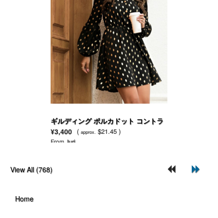
ギルディング ポルカドット コントラ
スト レースドレス
¥3,400
(
$21.45 )
approx.
From
Juri
View All (768)
Home