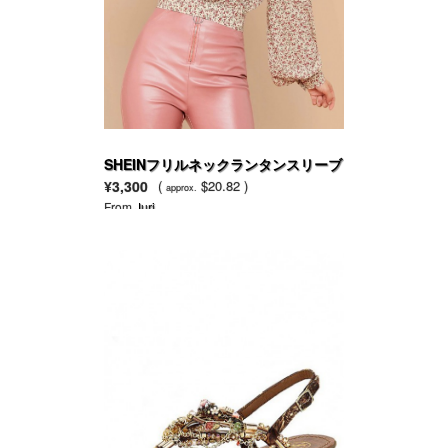
SHEINフリルネックランタンスリーブ
背結び 小花柄トップ
¥3,300
(
$20.82 )
approx.
From
Juri