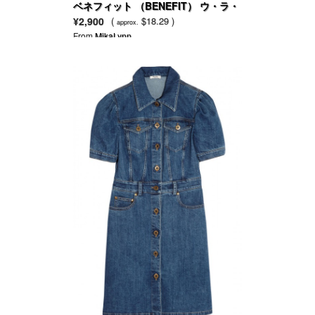
ベネフィット （BENEFIT） ウ・ラ・
リフト
¥2,900
(
$18.29 )
approx.
From
MikaLynn