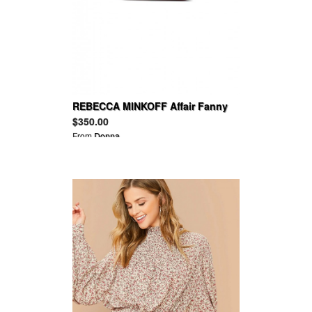
REBECCA MINKOFF Affair Fanny
Bag
$350.00
From
Donna