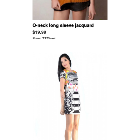
O-neck long sleeve jacquard
pullover knit sweater
$19.99
From
777trad