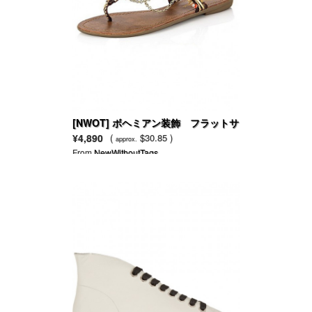
[NWOT] ボヘミアン装飾 フラットサ
ンダル
¥4,890
(
$30.85 )
approx.
From
NewWithoutTags