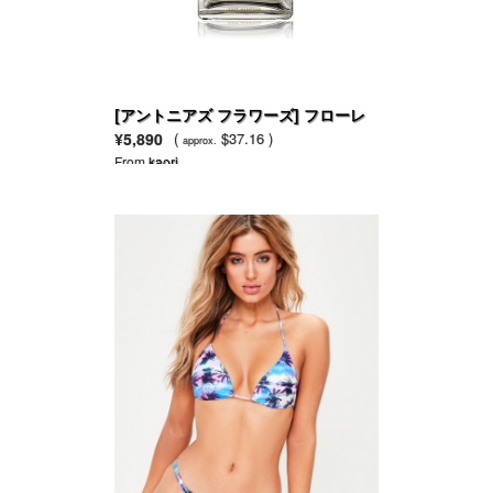
[アントニアズ フラワーズ] フローレ
オードトワレ
¥5,890
(
$37.16 )
approx.
From
kaori