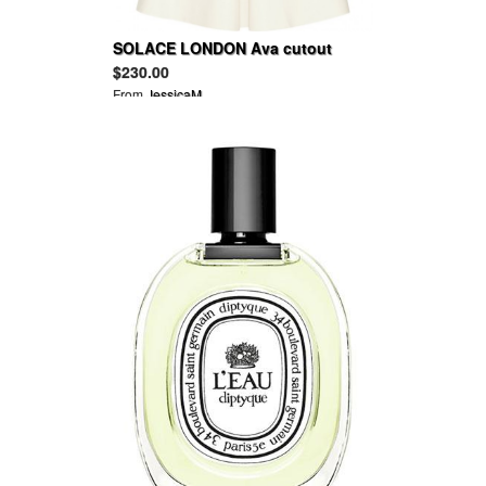
SOLACE LONDON Ava cutout
satin-crepe dress
$230.00
From
JessicaM