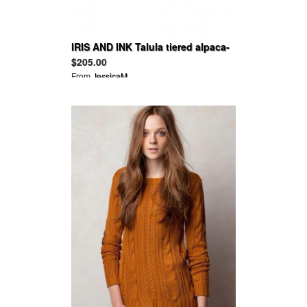
IRIS AND INK Talula tiered alpaca-
blend sweater
$205.00
From
JessicaM