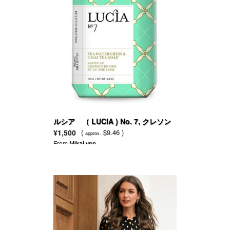
ルシア （ LUCIA ) No. 7, クレソン
＆チャイティー
¥1,500
(
$9.46 )
approx.
From
MikaLynn