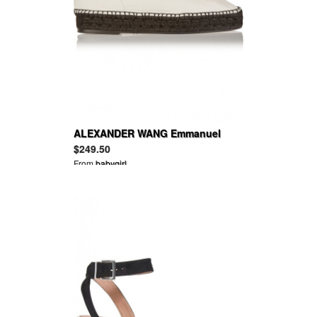
ALEXANDER WANG Emmanuel
espadrille-trimmed textured-leather
$249.50
boots
From
babygirl