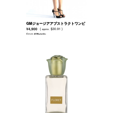
GMジョージアアブストラクトワンピ
ース（イエロー）
¥4,900
(
$30.91 )
approx.
From
Kittygotu