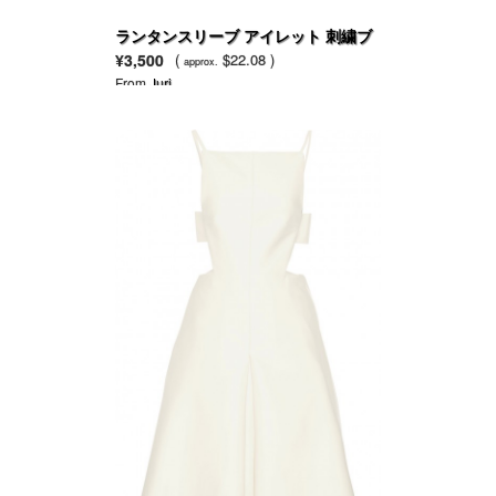
ランタンスリーブ アイレット 刺繍ブ
ラウス
¥3,500
(
$22.08 )
approx.
From
Juri