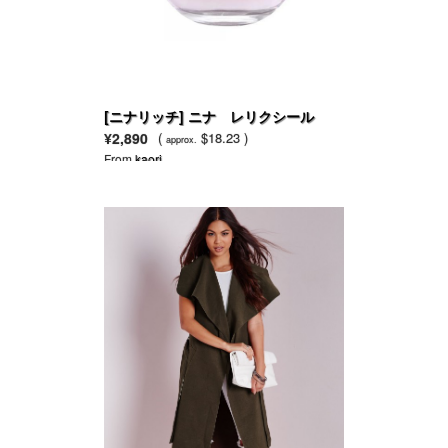
[ニナリッチ] ニナ レリクシール
EDP
¥2,890
(
$18.23 )
approx.
From
kaori