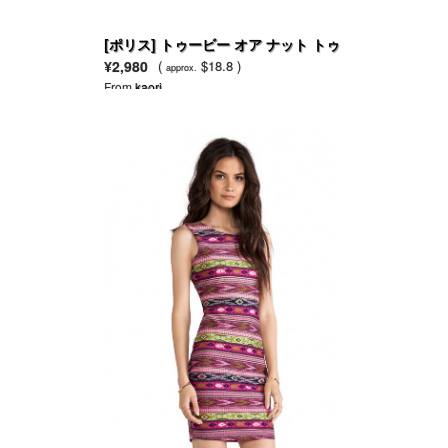
[ポリス] トゥービー オア ナット トゥ
ー ビー
¥2,980
(
$18.8 )
approx.
From
kaori