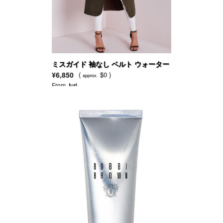
ミスガイド 袖なし ベルト ウォーター
フォール コート
¥6,850
(
$0 )
approx.
From
Juri