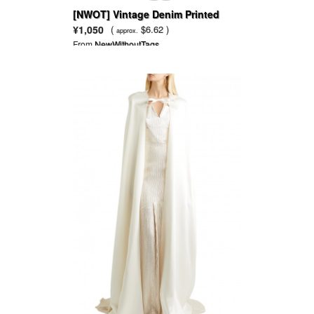
[NWOT] Vintage Denim Printed
Black Leggings
¥1,050
(
$6.62 )
approx.
From
NewWithoutTags