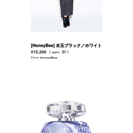
[HoneyBee] 水玉ブラック／ホワイト
のジャンプスーツ
¥15,200
(
$0 )
approx.
From
HoneyBee