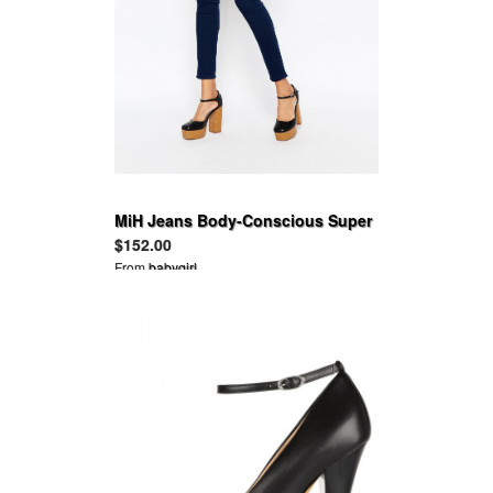
MiH Jeans Body-Conscious Super
Skinny Pants
$152.00
From
babygirl