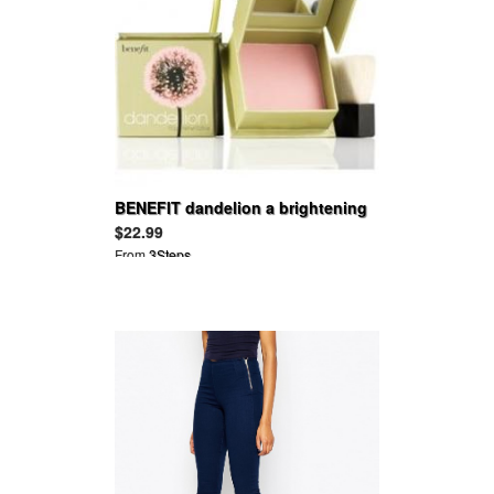
BENEFIT dandelion a brightening
face powder
$22.99
From
3Steps