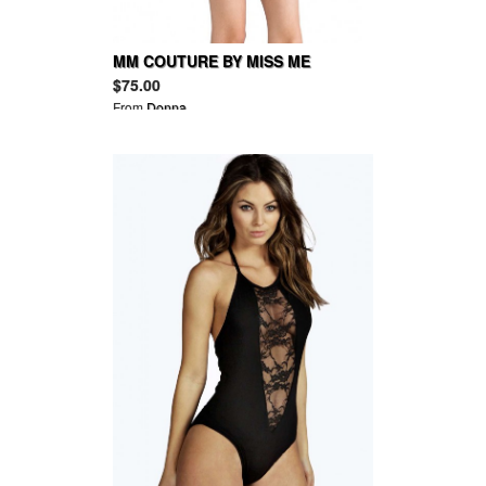
MM COUTURE BY MISS ME
Sleeveless Bodycon Dress
$75.00
From
Donna