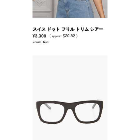
スイス ドット フリル トリム シアー
ブラウス
¥3,300
(
$20.82 )
approx.
From
Juri