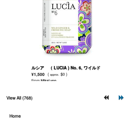
ルシア （ LUCIA ) No. 6, ワイルド
ジンジャー＆フレッシュフィグ（イチ
¥1,500
(
$0 )
approx.
ジク）
From
MikaLynn
View All (768)
Home