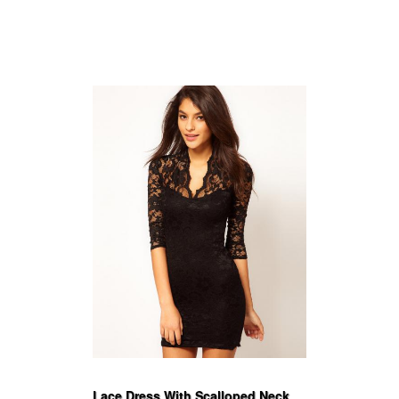
Lace Dress With Scalloped Neck