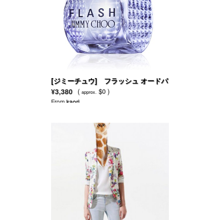
[ジミーチュウ] フラッシュ オードパ
ルファム
¥3,380
(
$0 )
approx.
From
kaori