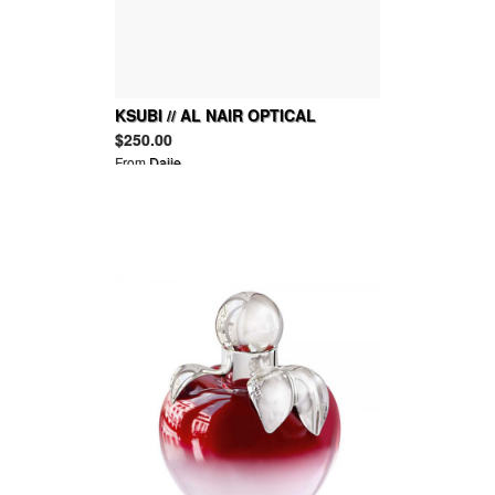
KSUBI // AL NAIR OPTICAL
GLASSES
$250.00
From
Daije