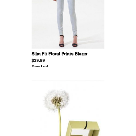
Slim Fit Floral Prints Blazer
$39.99
From
Lexi