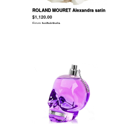
ROLAND MOURET Alexandra satin
cape
$1,120.00
From
holtvictoria