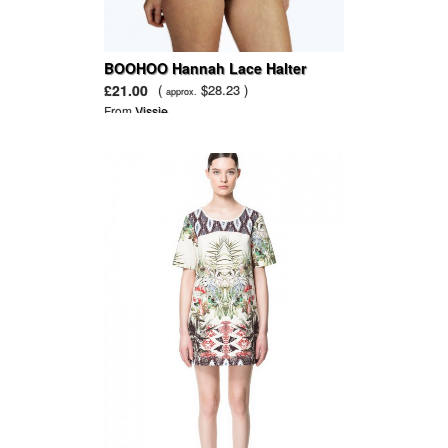
BOOHOO Hannah Lace Halter
Bodysuit
£21.00
(
$28.23 )
approx.
From
Vissie