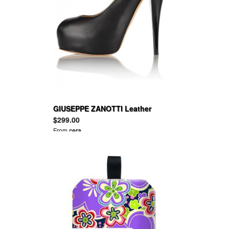
GIUSEPPE ZANOTTI Leather
platform pumps
$299.00
From
cera